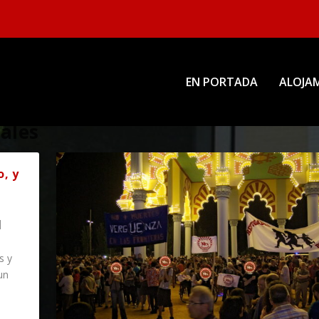
EN PORTADA
ALOJAM
ales
o, y
|
s y
un