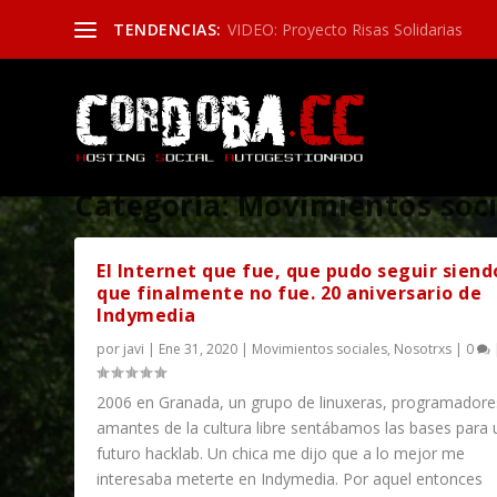
TENDENCIAS:
VIDEO: Proyecto Risas Solidarias
Categoría:
Movimientos soci
El Internet que fue, que pudo seguir siend
que finalmente no fue. 20 aniversario de
Indymedia
por
javi
|
Ene 31, 2020
|
Movimientos sociales
,
Nosotrxs
|
0
2006 en Granada, un grupo de linuxeras, programadore
amantes de la cultura libre sentábamos las bases para 
futuro hacklab. Un chica me dijo que a lo mejor me
interesaba meterte en Indymedia. Por aquel entonces