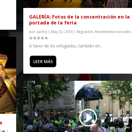
GALERÍA: Fotos de la concentración en la
portada de la fería
por
zachry
|
May 22, 2016
|
Migración
,
Movimientos sociales
A favor de lxs refugiadxs, también en...
LEER MÁS
a
0
|