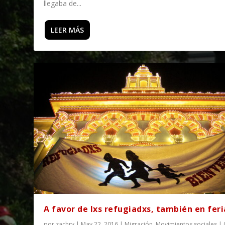
llegaba de...
LEER MÁS
A favor de lxs refugiadxs, también en feri
por
zachry
|
May 22, 2016
|
Migración
,
Movimientos sociales
|