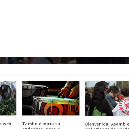
va web
Tambolé inicia su
Bienvenida, Asamble
andadura junto a