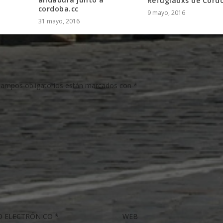
Refugiadxs de Córd
cordoba.cc
9 mayo, 2016
31 mayo, 2016
campos obligatorios están marcados con
*