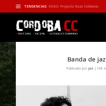
TENDENCIAS:
VIDEO: Proyecto Risas Solidarias
Banda de jaz
Publicado por
javi
|
Feb 4