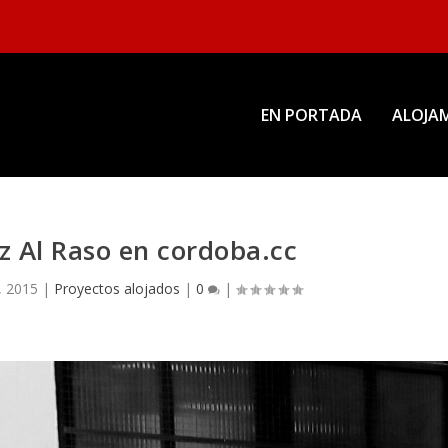
EN PORTADA
ALOJAM
z Al Raso en cordoba.cc
, 2015
|
Proyectos alojados
|
0
|