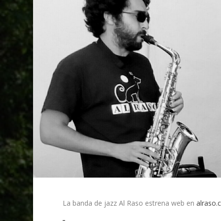
La banda de jazz Al Raso estrena web en
alraso.