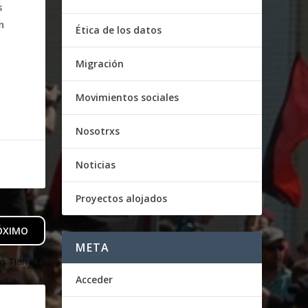
s
n
Ética de los datos
Migración
Movimientos sociales
Nosotrxs
Noticias
Proyectos alojados
ÓXIMO
META
n Tianguis
Acceder