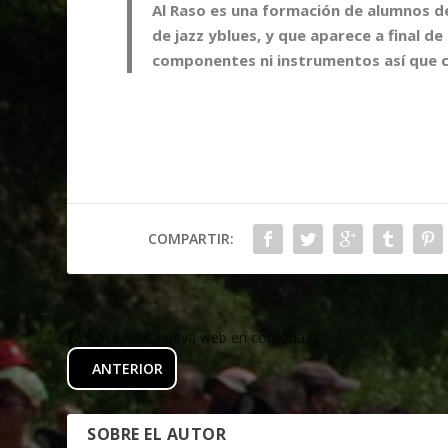
Al Raso
es una formación de alumnos d
de
jazz
y
blues
, y que aparece a final de
componentes ni instrumentos así que c
COMPARTIR:
La Casa Azul: nueva web en cordoba.cc
ANTERIOR
SOBRE EL AUTOR